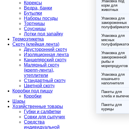
Упаковка под
Корексы
корм для
Ведра, банки
животных
Бутылки
Наборы посуды
Упаковка для
замороженных
Тортницы
полуфабрикато
Соусницы
Лотки под запайку
Упаковка для
Термоэтикетка
мясных
Скотч (клейкая лента)
полуфабрикато
Двусторонний скотч
Упаковка для
Изоляционная лента
замороженной
Канцелярский скотч
рыбы и
Малярный скотч
морепродуктов
(крепп-лента),
Упаковка для
утеплители
кошачьего
Стандартный скотч
наполнителя
Цветной скотч
Коробки под пиццу
Пакеты для
Коробки
хлеба и выпечк
Шары
Пакеты для
Хозяйственные товары
курицы
Губки и салфетки
Совки для сыпучих
Средства
индивидуальной