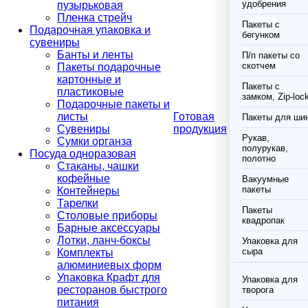
удобрения
пузырьковая
Пленка стрейч
Пакеты с
Подарочная упаковка и
бегунком
сувениры
Банты и ленты
П/п пакеты со
скотчем
Пакеты подарочные
картонные и
Пакеты с
пластиковые
замком, Zip-loc
Подарочные пакеты и
листы
Готовая
Пакеты для ши
Сувениры
продукция
Рукав,
Сумки органза
полурукав,
Посуда одноразовая
полотно
Стаканы, чашки
кофейные
Вакуумные
пакеты
Контейнеры
Тарелки
Пакеты
Столовые приборы
квадропак
Барные аксессуары
Лотки, ланч-боксы
Упаковка для
сыра
Комплекты
алюминиевых форм
Упаковка Крафт для
Упаковка для
ресторанов быстрого
творога
питания