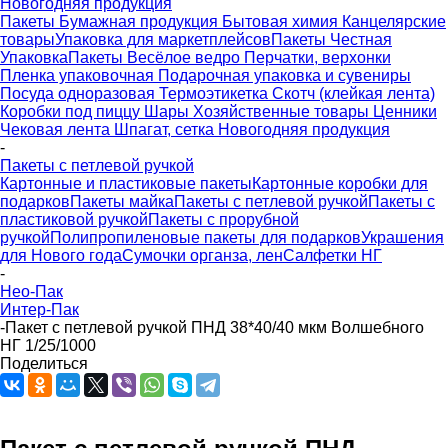
Новогодняя продукция
Пакеты
Бумажная продукция
Бытовая химия
Канцелярские
товары
Упаковка для маркетплейсов
Пакеты Честная
Упаковка
Пакеты Весёлое ведро
Перчатки, верхонки
Пленка упаковочная
Подарочная упаковка и сувениры
Посуда одноразовая
Термоэтикетка
Скотч (клейкая лента)
Коробки под пиццу
Шары
Хозяйственные товары
Ценники
Чековая лента
Шпагат, сетка
Новогодняя продукция
-
Пакеты с петлевой ручкой
Картонные и пластиковые пакеты
Картонные коробки для
подарков
Пакеты майка
Пакеты с петлевой ручкой
Пакеты с
пластиковой ручкой
Пакеты с прорубной
ручкой
Полипропиленовые пакеты для подарков
Украшения
для Нового года
Сумочки органза, лен
Салфетки НГ
-
Нео-Пак
Интер-Пак
-
Пакет с петлевой ручкой ПНД 38*40/40 мкм Волшебного
НГ 1/25/1000
Поделиться