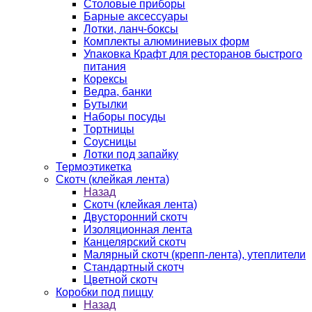
Столовые приборы
Барные аксессуары
Лотки, ланч-боксы
Комплекты алюминиевых форм
Упаковка Крафт для ресторанов быстрого
питания
Корексы
Ведра, банки
Бутылки
Наборы посуды
Тортницы
Соусницы
Лотки под запайку
Термоэтикетка
Скотч (клейкая лента)
Назад
Скотч (клейкая лента)
Двусторонний скотч
Изоляционная лента
Канцелярский скотч
Малярный скотч (крепп-лента), утеплители
Стандартный скотч
Цветной скотч
Коробки под пиццу
Назад