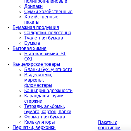
полипропиленовые
Дойпаки
Сумки хозяйственные
Хозяйственные
пакеты
Бумажная продукция
Салфетки, полотенца
Туалетная бумага
Бумага
Бытовая химия
Бытовая химия ISL
OXI
Канцелярские товары
Бланки бух. учетности
Выделители,
маркеты,
фломастеры
Канц.принадлежности
Карандаши, ручки,
стержни
Тетради, альбомы,
бумага, картон, папки
Форматная бумага
Калькуляторы
Пакеты с
Перчатки, верхонки
логотипом