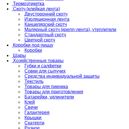
Термоэтикетка
Скотч (клейкая лента)
Двусторонний скотч
Изоляционная лента
Канцелярский скотч
Малярный скотч (крепп-лента), утеплители
Стандартный скотч
Цветной скотч
Коробки под пиццу
Коробки
Шары
Хозяйственные товары
Губки и салфетки
Совки для сыпучих
Средства индивидуальной защиты
Текстиль
Товары для пикника
Товары для приготовления
Батарейки, удлинители
Клей
Свечи
Галантерея
Крышки
Скатерти
Разное