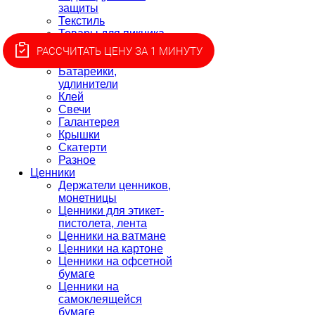
защиты
Текстиль
Товары для пикника
Товары для
РАССЧИТАТЬ ЦЕНУ ЗА 1 МИНУТУ
приготовления
Батарейки,
удлинители
Клей
Свечи
Галантерея
Крышки
Скатерти
Разное
Ценники
Держатели ценников,
монетницы
Ценники для этикет-
пистолета, лента
Ценники на ватмане
Ценники на картоне
Ценники на офсетной
бумаге
Ценники на
самоклеящейся
бумаге