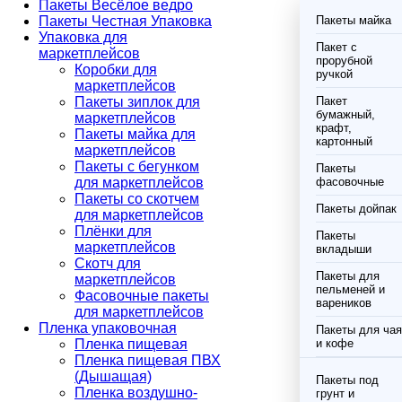
Пакеты Весёлое ведро
Пакеты Честная Упаковка
Пакеты майка
Упаковка для
Пакет с
маркетплейсов
прорубной
Коробки для
ручкой
маркетплейсов
Пакеты зиплок для
Пакет
бумажный,
маркетплейсов
крафт,
Пакеты майка для
картонный
маркетплейсов
Пакеты с бегунком
Пакеты
для маркетплейсов
фасовочные
Пакеты со скотчем
Пакеты дойпак
для маркетплейсов
Плёнки для
Пакеты
маркетплейсов
вкладыши
Скотч для
Пакеты для
маркетплейсов
пельменей и
Фасовочные пакеты
вареников
для маркетплейсов
Пленка упаковочная
Пакеты для чая
Пленка пищевая
и кофе
Пленка пищевая ПВХ
(Дышащая)
Пакеты под
Пленка воздушно-
грунт и