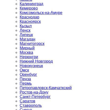
Калининград
Кемерово
Комсомольск-на-Амуре
Краснодар
Красноярск
Кызыл
Ленск
Липецк
Магадан
Магнитогорск
Мирный
Москва
Нерюнгри
Нижний Новгород
Новокузнецк
Омск
Оренбург
Пенза
Пермь
Петропавловск-Камчаткский
Ростов-на-Дону
Санкт-Петербург
Саратов
Ставрополь
Сургут