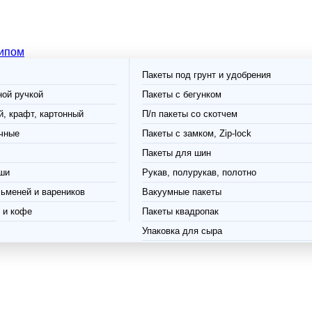
типом
Пакеты под грунт и удобрения
ной ручкой
Пакеты с бегунком
, крафт, картонный
П/п пакеты со скотчем
чные
Пакеты с замком, Zip-lock
Пакеты для шин
ши
Рукав, полурукав, полотно
ьменей и вареников
Вакуумные пакеты
 и кофе
Пакеты квадропак
Упаковка для сыра