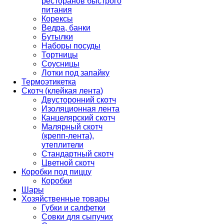
ресторанов быстрого
питания
Корексы
Ведра, банки
Бутылки
Наборы посуды
Тортницы
Соусницы
Лотки под запайку
Термоэтикетка
Скотч (клейкая лента)
Двусторонний скотч
Изоляционная лента
Канцелярский скотч
Малярный скотч
(крепп-лента),
утеплители
Стандартный скотч
Цветной скотч
Коробки под пиццу
Коробки
Шары
Хозяйственные товары
Губки и салфетки
Совки для сыпучих