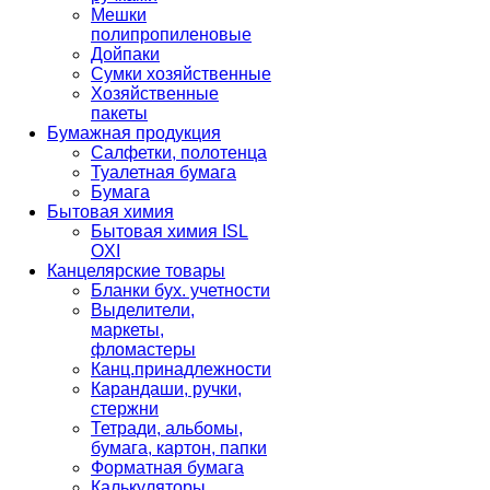
Мешки
полипропиленовые
Дойпаки
Сумки хозяйственные
Хозяйственные
пакеты
Бумажная продукция
Салфетки, полотенца
Туалетная бумага
Бумага
Бытовая химия
Бытовая химия ISL
OXI
Канцелярские товары
Бланки бух. учетности
Выделители,
маркеты,
фломастеры
Канц.принадлежности
Карандаши, ручки,
стержни
Тетради, альбомы,
бумага, картон, папки
Форматная бумага
Калькуляторы