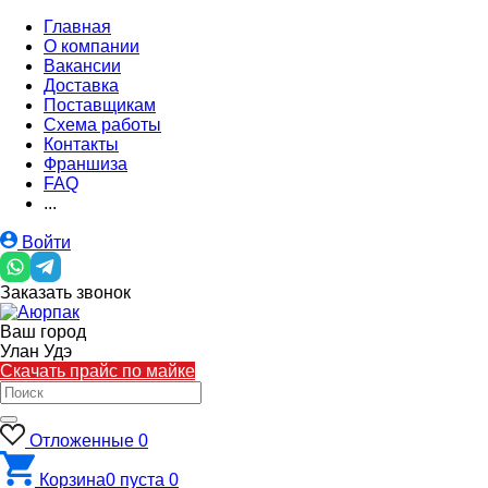
Главная
О компании
Вакансии
Доставка
Поставщикам
Схема работы
Контакты
Франшиза
FAQ
...
Войти
Заказать звонок
Ваш город
Улан Удэ
Скачать прайс по майке
Отложенные
0
Корзина
0
пуста
0