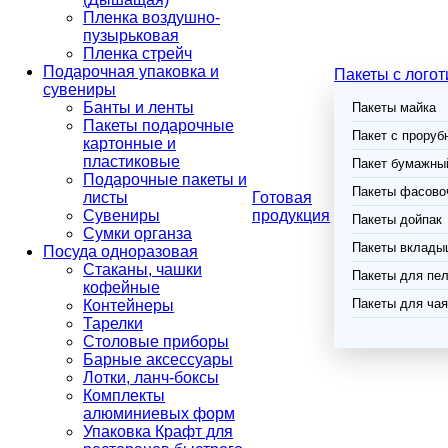
Пленка воздушно-
пузырьковая
Пленка стрейч
Подарочная упаковка и
Пакеты с лого
сувениры
Банты и ленты
Пакеты майка
Пакеты подарочные
Пакет с проруб
картонные и
пластиковые
Пакет бумажный
Подарочные пакеты и
Пакеты фасово
листы
Готовая
Сувениры
продукция
Пакеты дойпак
Сумки органза
Пакеты вклады
Посуда одноразовая
Стаканы, чашки
Пакеты для пел
кофейные
Пакеты для чая
Контейнеры
Тарелки
Столовые приборы
Барные аксессуары
Лотки, ланч-боксы
Комплекты
алюминиевых форм
Упаковка Крафт для