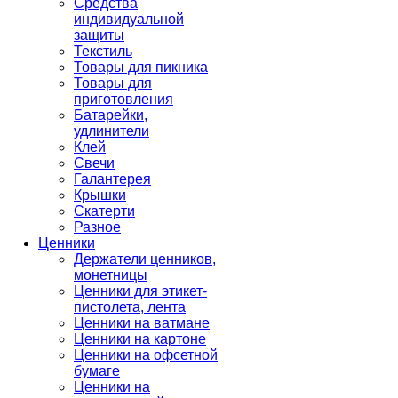
Средства
индивидуальной
защиты
Текстиль
Товары для пикника
Товары для
приготовления
Батарейки,
удлинители
Клей
Свечи
Галантерея
Крышки
Скатерти
Разное
Ценники
Держатели ценников,
монетницы
Ценники для этикет-
пистолета, лента
Ценники на ватмане
Ценники на картоне
Ценники на офсетной
бумаге
Ценники на