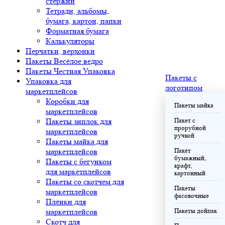
стержни
Тетради, альбомы,
бумага, картон, папки
Форматная бумага
Калькуляторы
Перчатки, верхонки
Пакеты Весёлое ведро
Пакеты Честная Упаковка
Пакеты с
Упаковка для
логотипом
маркетплейсов
Коробки для
Пакеты майка
маркетплейсов
Пакеты зиплок для
Пакет с
прорубной
маркетплейсов
ручкой
Пакеты майка для
маркетплейсов
Пакет
бумажный,
Пакеты с бегунком
крафт,
для маркетплейсов
картонный
Пакеты со скотчем для
Пакеты
маркетплейсов
фасовочные
Плёнки для
маркетплейсов
Пакеты дойпак
Скотч для