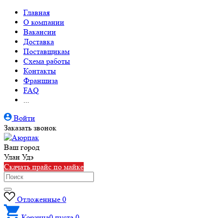
Главная
О компании
Вакансии
Доставка
Поставщикам
Схема работы
Контакты
Франшиза
FAQ
...
Войти
Заказать звонок
Ваш город
Улан Удэ
Скачать прайс по майке
Отложенные
0
Корзина
0
пуста
0