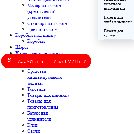
кошачьего
Малярный скотч
наполнителя
(крепп-лента),
утеплители
Пакеты для
хлеба и выпечки
Стандартный скотч
Цветной скотч
Пакеты для
Коробки под пиццу
курицы
Коробки
Шары
Хозяйственные товары
Губки и салфетки
РАССЧИТАТЬ ЦЕНУ ЗА 1 МИНУТУ
Совки для сыпучих
Средства
индивидуальной
защиты
Текстиль
Товары для пикника
Товары для
приготовления
Батарейки,
удлинители
Клей
Свечи