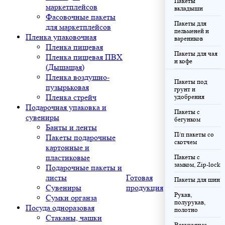
Пакеты
маркетплейсов
вкладыши
Фасовочные пакеты
Пакеты для
для маркетплейсов
пельменей и
Пленка упаковочная
вареников
Пленка пищевая
Пакеты для чая
Пленка пищевая ПВХ
и кофе
(Дышащая)
Пленка воздушно-
Пакеты под
пузырьковая
грунт и
Пленка стрейч
удобрения
Подарочная упаковка и
Пакеты с
сувениры
бегунком
Банты и ленты
П/п пакеты со
Пакеты подарочные
скотчем
картонные и
пластиковые
Пакеты с
замком, Zip-lock
Подарочные пакеты и
листы
Готовая
Пакеты для шин
Сувениры
продукция
Рукав,
Сумки органза
полурукав,
Посуда одноразовая
полотно
Стаканы, чашки
Вакуумные