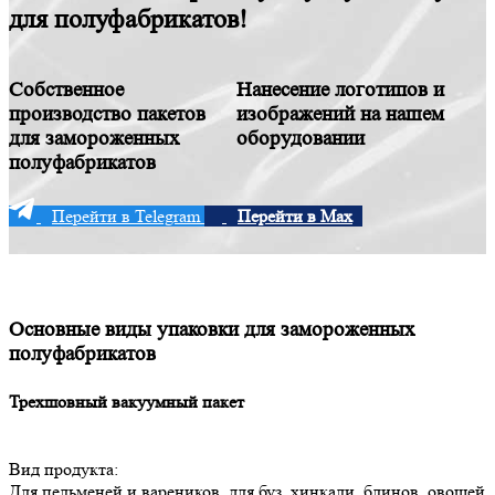
для полуфабрикатов!
Собственное
Нанесение логотипов и
производство пакетов
изображений на нашем
для замороженных
оборудовании
полуфабрикатов
Перейти в Telegram
Перейти в Max
Основные виды упаковки для замороженных
полуфабрикатов
Трехшовный вакуумный пакет
Вид продукта:
Для пельменей и вареников, для буз, хинкали, блинов, овощей