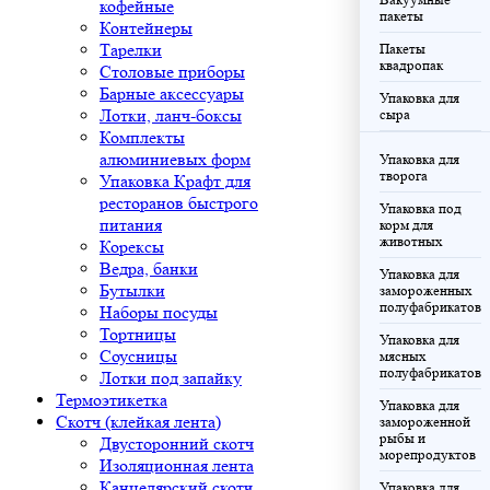
кофейные
пакеты
Контейнеры
Тарелки
Пакеты
квадропак
Столовые приборы
Барные аксессуары
Упаковка для
Лотки, ланч-боксы
сыра
Комплекты
алюминиевых форм
Упаковка для
творога
Упаковка Крафт для
ресторанов быстрого
Упаковка под
питания
корм для
животных
Корексы
Ведра, банки
Упаковка для
Бутылки
замороженных
полуфабрикатов
Наборы посуды
Тортницы
Упаковка для
Соусницы
мясных
полуфабрикатов
Лотки под запайку
Термоэтикетка
Упаковка для
Скотч (клейкая лента)
замороженной
рыбы и
Двусторонний скотч
морепродуктов
Изоляционная лента
Канцелярский скотч
Упаковка для