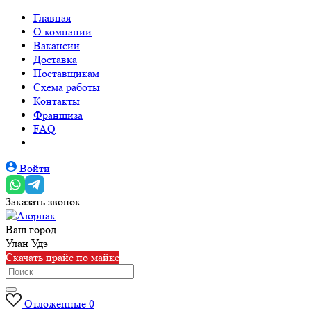
Главная
О компании
Вакансии
Доставка
Поставщикам
Схема работы
Контакты
Франшиза
FAQ
...
Войти
Заказать звонок
Ваш город
Улан Удэ
Скачать прайс по майке
Отложенные
0