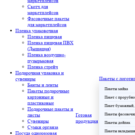
маркетплейсов
Скотч для
маркетплейсов
Фасовочные пакеты
для маркетплейсов
Пленка упаковочная
Пленка пищевая
Пленка пищевая ПВХ
(Дышащая)
Пленка воздушно-
пузырьковая
Пленка стрейч
Подарочная упаковка и
Пакеты с логоти
сувениры
Банты и ленты
Пакеты майка
Пакеты подарочные
картонные и
Пакет с прорубно
пластиковые
Пакет бумажный, 
Подарочные пакеты и
Пакеты фасовочн
листы
Готовая
Сувениры
продукция
Пакеты дойпак
Сумки органза
Пакеты вкладыш
Посуда одноразовая