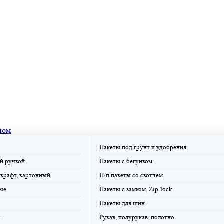
пом
Пакеты под грунт и удобрения
й ручкой
Пакеты с бегунком
крафт, картонный
П/п пакеты со скотчем
ые
Пакеты с замком, Zip-lock
Пакеты для шин
и
Рукав, полурукав, полотно