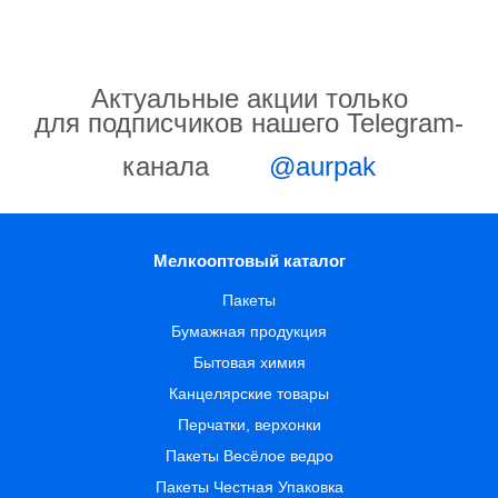
Актуальные акции только
для подписчиков нашего Telegram-
канала
@aurpak
Мелкооптовый каталог
Пакеты
Бумажная продукция
Бытовая химия
Канцелярские товары
Перчатки, верхонки
Пакеты Весёлое ведро
Пакеты Честная Упаковка