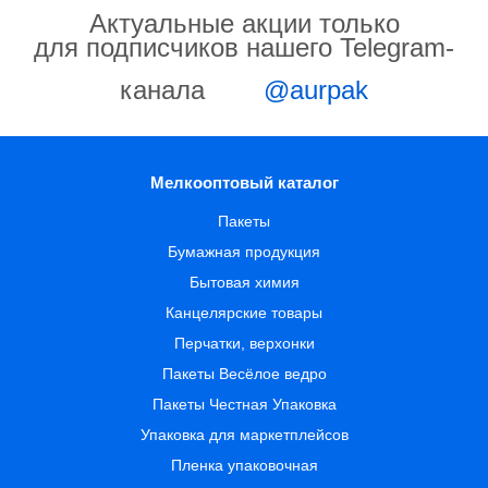
Актуальные акции только
для подписчиков нашего Telegram-
канала
@aurpak
Мелкооптовый каталог
Пакеты
Бумажная продукция
Бытовая химия
Канцелярские товары
Перчатки, верхонки
Пакеты Весёлое ведро
Пакеты Честная Упаковка
Упаковка для маркетплейсов
Пленка упаковочная