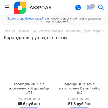
0
Зарегистрируйтесь на сайте
и получите доступ к оптовым ценам на
готовую продукцию!
Главная
-
Каталог
-
Канцелярские товары
-
Карандаши, ручки, стержни
Карандаши, ручки, стержни
Карандаши цв. К/К в
Карандаши цв. К/К в
ассортименте /6 цв./ набор
ассортименте /12 цв./ набор
1/24
1/12
Розничная цена
Розничная цена
65.6
руб.
/шт
57.8
руб.
/шт