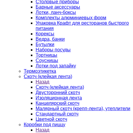
Столовые приборы
Барные аксессуары
Лотки, ланч-боксы
Комплекты алюминиевых форм
Упаковка Крафт для ресторанов быстрого
питания
Корексы
Ведра, банки
Бутылки
Наборы посуды
Тортницы
Соусницы
Лотки под запайку
Термоэтикетка
Скотч (клейкая лента)
Назад
Скотч (клейкая лента)
Двусторонний скотч
Изоляционная лента
Канцелярский скотч
Малярный скотч (крепп-лента), утеплители
Стандартный скотч
Цветной скотч
Коробки под пиццу
Назад