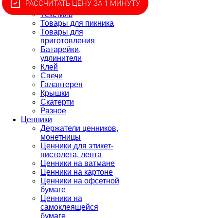
РАССЧИТАТЬ ЦЕНУ ЗА 1 МИНУТУ
защиты
Текстиль
Товары для пикника
Товары для
приготовления
Батарейки,
удлинители
Клей
Свечи
Галантерея
Крышки
Скатерти
Разное
Ценники
Держатели ценников,
монетницы
Ценники для этикет-
пистолета, лента
Ценники на ватмане
Ценники на картоне
Ценники на офсетной
бумаге
Ценники на
самоклеящейся
бумаге