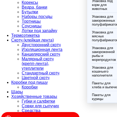
Упаковка под
Корексы
корм для
Ведра, банки
животных
Бутылки
Наборы посуды
Упаковка для
замороженных
Тортницы
полуфабрикато
Соусницы
Лотки под запайку
Упаковка для
Термоэтикетка
мясных
Скотч (клейкая лента)
полуфабрикато
Двусторонний скотч
Упаковка для
Изоляционная лента
замороженной
Канцелярский скотч
рыбы и
Малярный скотч
морепродуктов
(крепп-лента),
Упаковка для
утеплители
кошачьего
Стандартный скотч
наполнителя
Цветной скотч
Коробки под пиццу
Пакеты для
Коробки
хлеба и выпечк
Шары
Пакеты для
Хозяйственные товары
курицы
Губки и салфетки
Совки для сыпучих
Средства
индивидуальной