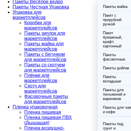
Пакеты Весёлое ведро
Пакеты Честная Упаковка
Пакеты майка
Упаковка для
Пакет с
маркетплейсов
прорубной
Коробки для
ручкой
маркетплейсов
Пакеты зиплок для
Пакет
бумажный,
маркетплейсов
крафт,
Пакеты майка для
картонный
маркетплейсов
Пакеты с бегунком
Пакеты
для маркетплейсов
фасовочные
Пакеты со скотчем
Пакеты дойпак
для маркетплейсов
Плёнки для
Пакеты
маркетплейсов
вкладыши
Скотч для
Пакеты для
маркетплейсов
пельменей и
Фасовочные пакеты
вареников
для маркетплейсов
Пленка упаковочная
Пакеты для чая
Пленка пищевая
и кофе
Пленка пищевая ПВХ
(Дышащая)
Пакеты под
Пленка воздушно-
грунт и