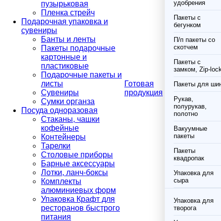
удобрения
пузырьковая
Пленка стрейч
Пакеты с
Подарочная упаковка и
бегунком
сувениры
Банты и ленты
П/п пакеты со
скотчем
Пакеты подарочные
картонные и
Пакеты с
пластиковые
замком, Zip-loc
Подарочные пакеты и
листы
Готовая
Пакеты для ши
Сувениры
продукция
Рукав,
Сумки органза
полурукав,
Посуда одноразовая
полотно
Стаканы, чашки
кофейные
Вакуумные
пакеты
Контейнеры
Тарелки
Пакеты
Столовые приборы
квадропак
Барные аксессуары
Лотки, ланч-боксы
Упаковка для
сыра
Комплекты
алюминиевых форм
Упаковка Крафт для
Упаковка для
ресторанов быстрого
творога
питания