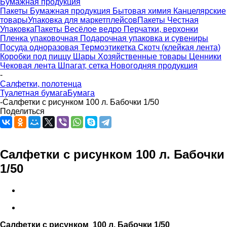
Бумажная продукция
Пакеты
Бумажная продукция
Бытовая химия
Канцелярские
товары
Упаковка для маркетплейсов
Пакеты Честная
Упаковка
Пакеты Весёлое ведро
Перчатки, верхонки
Пленка упаковочная
Подарочная упаковка и сувениры
Посуда одноразовая
Термоэтикетка
Скотч (клейкая лента)
Коробки под пиццу
Шары
Хозяйственные товары
Ценники
Чековая лента
Шпагат, сетка
Новогодняя продукция
-
Салфетки, полотенца
Туалетная бумага
Бумага
-
Салфетки с рисунком 100 л. Бабочки 1/50
Поделиться
Салфетки с рисунком 100 л. Бабочки
1/50
Салфетки с рисунком 100 л. Бабочки 1/50