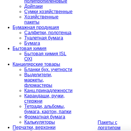
полипропиленовые
Дойпаки
Сумки хозяйственные
Хозяйственные
пакеты
Бумажная продукция
Салфетки, полотенца
Туалетная бумага
Бумага
Бытовая химия
Бытовая химия ISL
OXI
Канцелярские товары
Бланки бух. учетности
Выделители,
маркеты,
фломастеры
Канц.принадлежности
Карандаши, ручки,
стержни
Тетради, альбомы,
бумага, картон, папки
Форматная бумага
Калькуляторы
Пакеты с
Перчатки, верхонки
логотипом