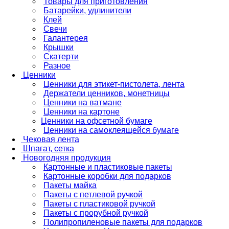
Товары для приготовления
Батарейки, удлинители
Клей
Свечи
Галантерея
Крышки
Скатерти
Разное
Ценники
Ценники для этикет-пистолета, лента
Держатели ценников, монетницы
Ценники на ватмане
Ценники на картоне
Ценники на офсетной бумаге
Ценники на самоклеящейся бумаге
Чековая лента
Шпагат, сетка
Новогодняя продукция
Картонные и пластиковые пакеты
Картонные коробки для подарков
Пакеты майка
Пакеты с петлевой ручкой
Пакеты с пластиковой ручкой
Пакеты с прорубной ручкой
Полипропиленовые пакеты для подарков