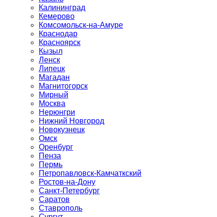
Калининград
Кемерово
Комсомольск-на-Амуре
Краснодар
Красноярск
Кызыл
Ленск
Липецк
Магадан
Магнитогорск
Мирный
Москва
Нерюнгри
Нижний Новгород
Новокузнецк
Омск
Оренбург
Пенза
Пермь
Петропавловск-Камчаткский
Ростов-на-Дону
Санкт-Петербург
Саратов
Ставрополь
Сургут