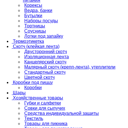
питания
Корексы
Ведра, банки
Бутылки
Наборы посуды
Тортницы
Соусницы
Лотки под запайку
Термоэтикетка
Скотч (клейкая лента)
Двусторонний скотч
Изоляционная лента
Канцелярский скотч
Малярный скотч (крепп-лента), утеплители
Стандартный скотч
Цветной скотч
Коробки под пиццу
Коробки
Шары
Хозяйственные товары
Губки и салфетки
Совки для сыпучих
Средства индивидуальной защиты
Текстиль
Товары для пикника