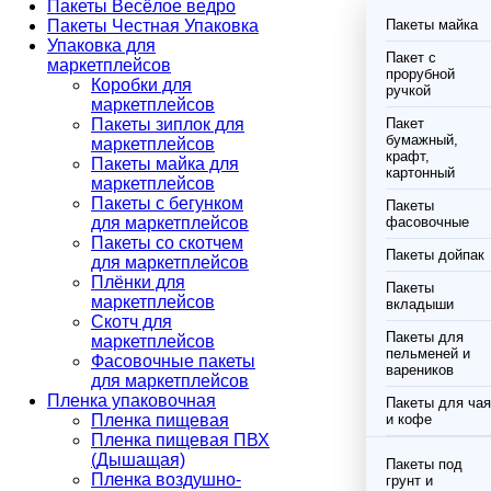
Пакеты Весёлое ведро
Пакеты Честная Упаковка
Пакеты майка
Упаковка для
Пакет с
маркетплейсов
прорубной
Коробки для
ручкой
маркетплейсов
Пакеты зиплок для
Пакет
бумажный,
маркетплейсов
крафт,
Пакеты майка для
картонный
маркетплейсов
Пакеты с бегунком
Пакеты
для маркетплейсов
фасовочные
Пакеты со скотчем
Пакеты дойпак
для маркетплейсов
Плёнки для
Пакеты
маркетплейсов
вкладыши
Скотч для
Пакеты для
маркетплейсов
пельменей и
Фасовочные пакеты
вареников
для маркетплейсов
Пленка упаковочная
Пакеты для чая
Пленка пищевая
и кофе
Пленка пищевая ПВХ
(Дышащая)
Пакеты под
Пленка воздушно-
грунт и