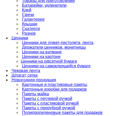
Товары для приготовления
Батарейки, удлинители
Клей
Свечи
Галантерея
Крышки
Скатерти
Разное
Ценники
Ценники для этикет-пистолета, лента
Держатели ценников, монетницы
Ценники на ватмане
Ценники на картоне
Ценники на офсетной бумаге
Ценники на самоклеящейся бумаге
Чековая лента
Шпагат, сетка
Новогодняя продукция
Картонные и пластиковые пакеты
Картонные коробки для подарков
Пакеты майка
Пакеты с петлевой ручкой
Пакеты с пластиковой ручкой
Пакеты с прорубной ручкой
Полипропиленовые пакеты для подарков