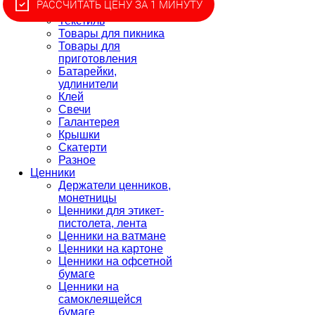
РАССЧИТАТЬ ЦЕНУ ЗА 1 МИНУТУ
защиты
Текстиль
Товары для пикника
Товары для
приготовления
Батарейки,
удлинители
Клей
Свечи
Галантерея
Крышки
Скатерти
Разное
Ценники
Держатели ценников,
монетницы
Ценники для этикет-
пистолета, лента
Ценники на ватмане
Ценники на картоне
Ценники на офсетной
бумаге
Ценники на
самоклеящейся
бумаге