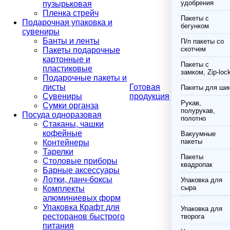
удобрения
пузырьковая
Пленка стрейч
Пакеты с
Подарочная упаковка и
бегунком
сувениры
Банты и ленты
П/п пакеты со
скотчем
Пакеты подарочные
картонные и
Пакеты с
пластиковые
замком, Zip-loc
Подарочные пакеты и
листы
Готовая
Пакеты для ши
Сувениры
продукция
Рукав,
Сумки органза
полурукав,
Посуда одноразовая
полотно
Стаканы, чашки
кофейные
Вакуумные
пакеты
Контейнеры
Тарелки
Пакеты
Столовые приборы
квадропак
Барные аксессуары
Лотки, ланч-боксы
Упаковка для
сыра
Комплекты
алюминиевых форм
Упаковка Крафт для
Упаковка для
ресторанов быстрого
творога
питания