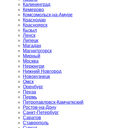
Калининград
Кемерово
Комсомольск-на-Амуре
Краснодар
Красноярск
Кызыл
Ленск
Липецк
Магадан
Магнитогорск
Мирный
Москва
Нерюнгри
Нижний Новгород
Новокузнецк
Омск
Оренбург
Пенза
Пермь
Петропавловск-Камчаткский
Ростов-на-Дону
Санкт-Петербург
Саратов
Ставрополь
Сургут