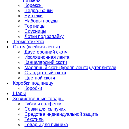
питания
Корексы
Ведра, банки
Бутылки
Наборы посуды
Тортницы
Соусницы
Лотки под запайку
Термоэтикетка
Скотч (клейкая лента)
Двусторонний скотч
Изоляционная лента
Канцелярский скотч
Малярный скотч (крепп-лента), утеплители
Стандартный скотч
Цветной скотч
Коробки под пиццу
Коробки
Шары
Хозяйственные товары
Губки и салфетки
Совки для сыпучих
Средства индивидуальной защиты
Текстиль
Товары для пикника