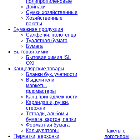
полипропиленовые
Дойпаки
Сумки хозяйственные
Хозяйственные
пакеты
Бумажная продукция
Салфетки, полотенца
Туалетная бумага
Бумага
Бытовая химия
Бытовая химия ISL
OXI
Канцелярские товары
Бланки бух. учетности
Выделители,
маркеты,
фломастеры
Канц.принадлежности
Карандаши, ручки,
стержни
Тетради, альбомы,
бумага, картон, папки
Форматная бумага
Калькуляторы
Пакеты с
Перчатки, верхонки
логотипом