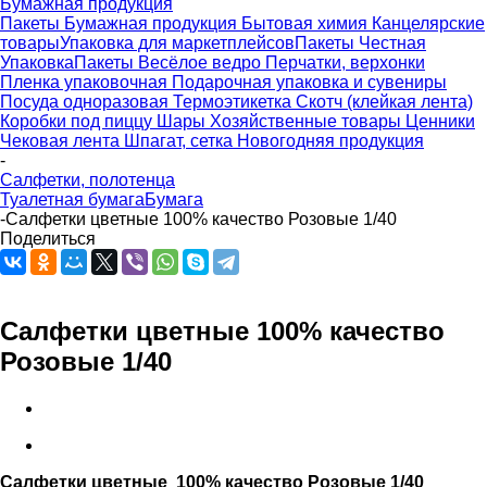
Бумажная продукция
Пакеты
Бумажная продукция
Бытовая химия
Канцелярские
товары
Упаковка для маркетплейсов
Пакеты Честная
Упаковка
Пакеты Весёлое ведро
Перчатки, верхонки
Пленка упаковочная
Подарочная упаковка и сувениры
Посуда одноразовая
Термоэтикетка
Скотч (клейкая лента)
Коробки под пиццу
Шары
Хозяйственные товары
Ценники
Чековая лента
Шпагат, сетка
Новогодняя продукция
-
Салфетки, полотенца
Туалетная бумага
Бумага
-
Салфетки цветные 100% качество Розовые 1/40
Поделиться
Салфетки цветные 100% качество
Розовые 1/40
Салфетки цветные 100% качество Розовые 1/40