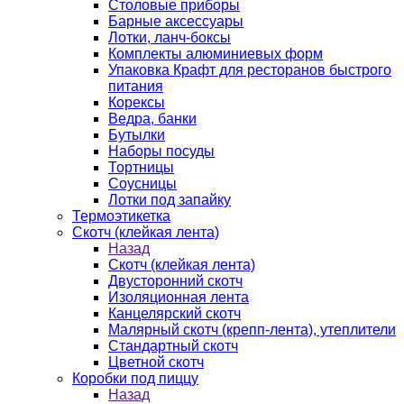
Столовые приборы
Барные аксессуары
Лотки, ланч-боксы
Комплекты алюминиевых форм
Упаковка Крафт для ресторанов быстрого
питания
Корексы
Ведра, банки
Бутылки
Наборы посуды
Тортницы
Соусницы
Лотки под запайку
Термоэтикетка
Скотч (клейкая лента)
Назад
Скотч (клейкая лента)
Двусторонний скотч
Изоляционная лента
Канцелярский скотч
Малярный скотч (крепп-лента), утеплители
Стандартный скотч
Цветной скотч
Коробки под пиццу
Назад