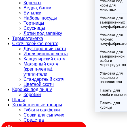
Упаковка под
Корексы
корм для
Ведра, банки
животных
Бутылки
Наборы посуды
Упаковка для
замороженных
Тортницы
полуфабрикато
Соусницы
Лотки под запайку
Упаковка для
Термоэтикетка
мясных
Скотч (клейкая лента)
полуфабрикато
Двусторонний скотч
Упаковка для
Изоляционная лента
замороженной
Канцелярский скотч
рыбы и
Малярный скотч
морепродуктов
(крепп-лента),
Упаковка для
утеплители
кошачьего
Стандартный скотч
наполнителя
Цветной скотч
Коробки под пиццу
Пакеты для
Коробки
хлеба и выпечк
Шары
Пакеты для
Хозяйственные товары
курицы
Губки и салфетки
Совки для сыпучих
Средства
индивидуальной